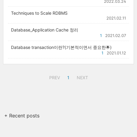
2022.03.24
Techniques to Scale RDBMS
2021.02.11
Database_Application Cache 정리
1
2021.02.07
Database transaction이란?(기본적이면서 중요한🌟)
1
2021.01.12
PREV
1
NEXT
+ Recent posts